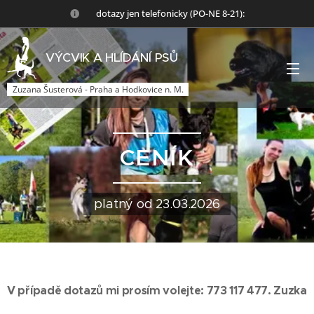
🙏dotazy jen telefonicky (PO-NE 8-21):
VÝCVIK A HLÍDÁNÍ PSŮ
Zuzana Šusterová - Praha a Hodkovice n. M.
CENÍK
platný od 23.03.2026
V případě dotazů mi prosím volejte: 773 117 477. Zuzka