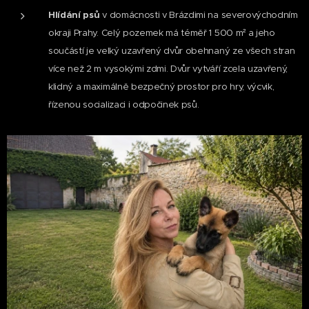
Hlídání psů
v domácnosti v Brázdimi na severovýchodním
okraji Prahy. Celý pozemek má téměř 1 500 m² a jeho
součástí je velký uzavřený dvůr obehnaný ze všech stran
více než 2 m vysokými zdmi. Dvůr vytváří zcela uzavřený,
klidný a maximálně bezpečný prostor pro hry, výcvik,
řízenou socializaci i odpočinek psů.