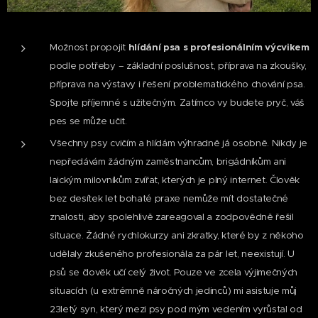
Možnost propojit
hlídání psa s profesionálním výcvikem
podle potřeby – základní poslušnost, příprava na zkoušky,
příprava na výstavy i řešení problematického chování psa.
Spojte příjemné s užitečným. Zatímco vy budete pryč, váš
pes se může učit.
Všechny psy cvičím a hlídám výhradně já osobně. Nikdy je
nepředávám žádným zaměstnancům, brigádníkům ani
laickým milovníkům zvířat, kterých je plný internet. Člověk
bez desítek let bohaté praxe nemůže mít dostatečné
znalosti, aby spolehlivě zareagoval a zodpovědně řešil
situace. Žádné rychlokurzy ani zkratky, které by z někoho
udělaly zkušeného profesionála za pár let, neexistují. U
psů se člověk učí celý život. Pouze ve zcela výjimečných
situacích (u extrémně náročných jedinců) mi asistuje můj
23letý syn, který mezi psy pod mým vedením vyrůstal od