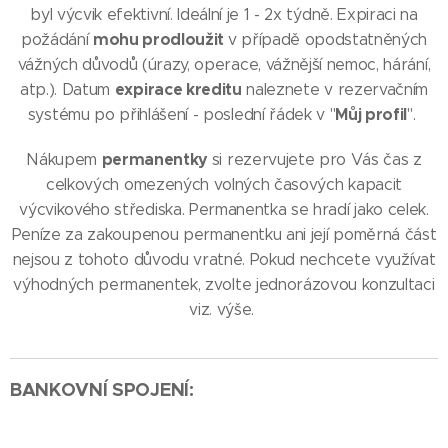
byl výcvik efektivní. Ideální je 1 - 2x týdně. Expiraci na
mohu
prodloužit
požádání
v případě opodstatněných
vážných důvodů (úrazy, operace, vážnější nemoc, hárání,
expirace kreditu
atp.). Datum
naleznete v rezervačním
Můj profil
systému po přihlášení - poslední řádek v "
".
permanentky
Nákupem
si rezervujete pro Vás čas z
celkových omezených volných časových kapacit
výcvikového střediska. Permanentka se hradí jako celek.
Peníze za zakoupenou permanentku ani její poměrná část
nejsou z tohoto důvodu vratné. Pokud nechcete využívat
výhodných permanentek, zvolte jednorázovou konzultaci
viz. výše.
BANKOVNÍ SPOJENÍ: