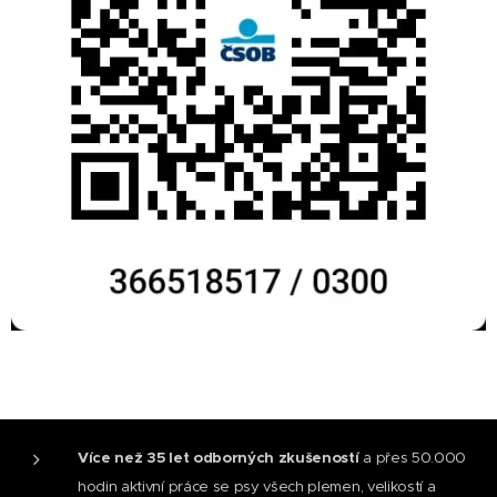
Více než 35 let odborných zkušeností
a přes 50.000
hodin aktivní práce se psy všech plemen, velikostí a