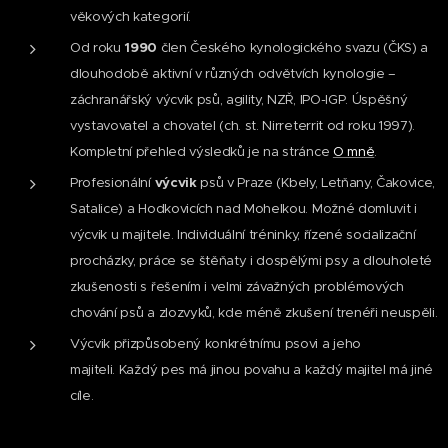
věkových kategorií.
Od roku
1990
člen Českého kynologického svazu (ČKS) a
dlouhodobě aktivní v různých odvětvích kynologie –
záchranářský výcvik psů, agility, NZŘ, IPO-IGP. Úspěšný
vystavovatel a chovatel (ch. st. Nirreterrit od roku 1997).
Kompletní přehled výsledků je na stránce
O mně
.
Profesionální
výcvik
psů v Praze (Kbely, Letňany, Čakovice,
Satalice) a Hodkovicích nad Mohelkou. Možné domluvit i
výcvik u majitele. Individuální tréninky, řízené socializační
procházky, práce se štěňaty i dospělými psy a dlouholeté
zkušenosti s řešením i velmi závažných problémových
chování psů a zlozvyků, kde méně zkušení trenéři neuspěli.
Výcvik přizpůsobený konkrétnímu psovi a jeho
majiteli. Každý pes má jinou povahu a každý majitel má jiné
cíle.