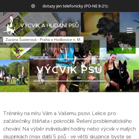
🙏dotazy jen telefonicky (PO-NE 8-21):
VÝCVIK A HLÍDÁNÍ PSŮ
Zuzana Šusterová - Praha a Hodkovice n. M.
VÝCVIK PSŮ
Tréninky na míru Vám a Vašemu psovi. Lekce pro
začátečníky, štěňata i pokročilé. Řešení problematického
chování. Na výběr individuální hodiny nebo výcvik v malých
skupinkách (max další 5 psů - ve větší skupince byste se