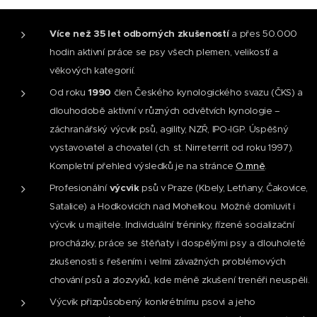
Více než 35 let odborných zkušeností
a přes 50.000
hodin aktivní práce se psy všech plemen, velikostí a
věkových kategorií.
Od roku
1990
člen Českého kynologického svazu (ČKS) a
dlouhodobě aktivní v různých odvětvích kynologie –
záchranářský výcvik psů, agility, NZŘ, IPO-IGP. Úspěšný
vystavovatel a chovatel (ch. st. Nirreterrit od roku 1997).
Kompletní přehled výsledků je na stránce
O mně
.
Profesionální
výcvik
psů v Praze (Kbely, Letňany, Čakovice,
Satalice) a Hodkovicích nad Mohelkou. Možné domluvit i
výcvik u majitele. Individuální tréninky, řízené socializační
procházky, práce se štěňaty i dospělými psy a dlouholeté
zkušenosti s řešením i velmi závažných problémových
chování psů a zlozvyků, kde méně zkušení trenéři neuspěli.
Výcvik přizpůsobený konkrétnímu psovi a jeho