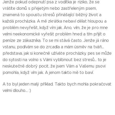
Jenže pokud odepnutí psa z vodítka je riziko, že se
vrátíte domů s přejetým nebo zastřeleným psem,
znamená to spoustu stresů přinášející běžný život a
každá procházka. A mě zkrátka nebaví dělat hloupou a
problém nevyřešit, když vím jak. Ano, vím, že je pro mne
velmi neekonomické vyřešit problém hned a tím přijít o
peníze ze zákazníka. To se mi stává často. Jenže já ráno
vstanu, podívám se do zrcadla a mám úsměv na tváři...
představa, jak si konečně užíváte procházky, pes se může
do sytosti na volno s Vámi vyblbnout bez stresů... to je
neskutečně dobrý pocit, že jsem Vám a Vašemu psovi
pomohla, když vím jak. A jenom takto mě to baví.
A to byl jeden malý příklad. Takto bych mohla pokračovat
velmi dlouho... :)