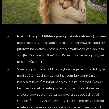
Možnost propojit
hlídání psa s profesionálním výcvikem
podle potřeby – základní poslušnost, příprava na zkoušky,
příprava na výstavy i řešení problematického chování psa.
Spojte příjemné s užitečným. Zatímco vy budete pryč, váš
pes se může učit.
Všechny psy cvičím a hlídám výhradně já osobně. Nikdy je
nepředávám žádným zaměstnancům, brigádníkům ani
laickým milovníkům zvířat, kterých je plný internet. Člověk
bez desítek let bohaté praxe nemůže mít dostatečné
znalosti, aby spolehlivě zareagoval a zodpovědně řešil
situace. Žádné rychlokurzy ani zkratky, které by z někoho
udělaly zkušeného profesionála za pár let, neexistují. U