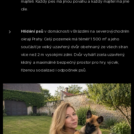
majiteli. Každý pes má jinou povahu a každý majitel má jiné
cíle.
Hlídání psů
v domácnosti v Brázdimi na severovýchodním
okraji Prahy. Celý pozemek má téměř 1 500 m² a jeho
součástí je velký uzavřený dvůr obehnaný ze všech stran
více než 2 m vysokými zdmi. Dvůr vytváří zcela uzavřený,
klidný a maximálně bezpečný prostor pro hry, výcvik,
řízenou socializaci i odpočinek psů.