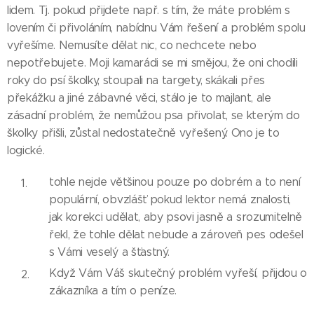
lidem. Tj. pokud přijdete např. s tím, že máte problém s
lovením či přivoláním, nabídnu Vám řešení a problém spolu
vyřešíme. Nemusíte dělat nic, co nechcete nebo
nepotřebujete. Moji kamarádi se mi smějou, že oni chodili
roky do psí školky, stoupali na targety, skákali přes
překážku a jiné zábavné věci, stálo je to majlant, ale
zásadní problém, že nemůžou psa přivolat, se kterým do
školky přišli, zůstal nedostatečně vyřešený. Ono je to
logické.
tohle nejde většinou pouze po dobrém a to není
populární, obvzlášť pokud lektor nemá znalosti,
jak korekci udělat, aby psovi jasně a srozumitelně
řekl, že tohle dělat nebude a zároveň pes odešel
s Vámi veselý a šťastný.
Když Vám Váš skutečný problém vyřeší, přijdou o
zákazníka a tím o peníze.