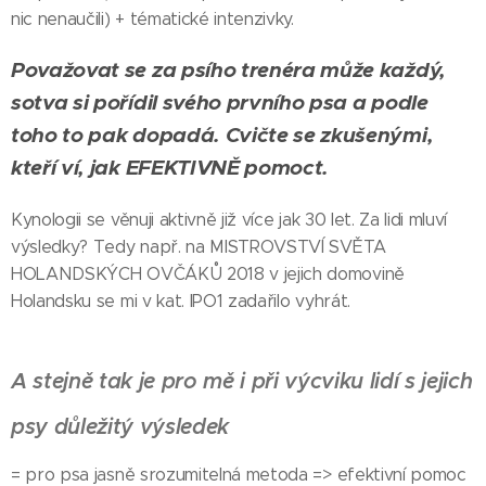
nic nenaučili) + tématické intenzivky.
Považovat se za psího trenéra může každý,
sotva si pořídil svého prvního psa a podle
toho to pak dopadá. Cvičte se zkušenými,
kteří ví, jak EFEKTIVNĚ pomoct.
Kynologii se věnuji aktivně již více jak 30 let. Za lidi mluví
výsledky? Tedy např. na MISTROVSTVÍ SVĚTA
HOLANDSKÝCH OVČÁKŮ 2018 v jejich domovině
Holandsku se mi v kat. IPO1 zadařilo vyhrát.
A stejně tak je pro mě i při výcviku lidí s jejich
psy důležitý výsledek
= pro psa jasně srozumitelná metoda => efektivní pomoc