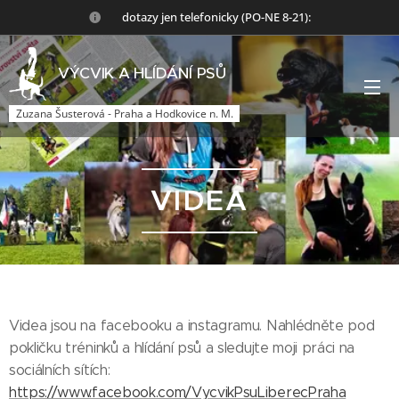
🙏dotazy jen telefonicky (PO-NE 8-21):
VÝCVIK A HLÍDÁNÍ PSŮ
Zuzana Šusterová - Praha a Hodkovice n. M.
VIDEA
Videa jsou na facebooku a instagramu. Nahlédněte pod
pokličku tréninků a hlídání psů a sledujte moji práci na
sociálních sítích:
https://www.facebook.com/VycvikPsuLiberecPraha