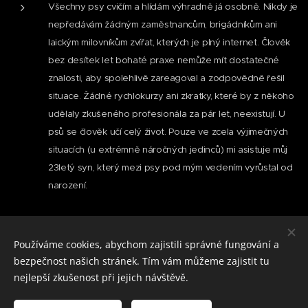
Všechny psy cvičím a hlídám výhradně já osobně. Nikdy je
nepředávám žádným zaměstnancům, brigádníkům ani
laickým milovníkům zvířat, kterých je plný internet. Člověk
bez desítek let bohaté praxe nemůže mít dostatečné
znalosti, aby spolehlivě zareagoval a zodpovědně řešil
situace. Žádné rychlokurzy ani zkratky, které by z někoho
udělaly zkušeného profesionála za pár let, neexistují. U
psů se člověk učí celý život. Pouze ve zcela výjimečných
situacích (u extrémně náročných jedinců) mi asistuje můj
23letý syn, který mezi psy pod mým vedením vyrůstal od
narození.
Zuzana Šusterová, dotazy na tel.: 773 117 477 (prosím nepište, volat
Používáme cookies, abychom zajistili správné fungování a
můžete 8-21 h PO-NE)
bezpečnost našich stránek. Tím vám můžeme zajistit tu
Nahlédněte pod pokličku tréninků a hlídání psů a sledujte moji práci
nejlepší zkušenost při jejich návštěvě.
na sociálních sítích:
fb: VycvikPsuLiberecPraha
instagram: psihotel_vycvikpsupraha