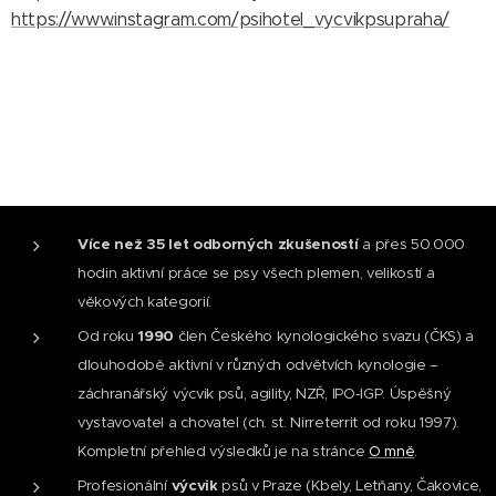
https://www.instagram.com/psihotel_vycvikpsupraha/
Více než 35 let odborných zkušeností
a přes 50.000
hodin aktivní práce se psy všech plemen, velikostí a
věkových kategorií.
Od roku
1990
člen Českého kynologického svazu (ČKS) a
dlouhodobě aktivní v různých odvětvích kynologie –
záchranářský výcvik psů, agility, NZŘ, IPO-IGP. Úspěšný
vystavovatel a chovatel (ch. st. Nirreterrit od roku 1997).
Kompletní přehled výsledků je na stránce
O mně
.
Profesionální
výcvik
psů v Praze (Kbely, Letňany, Čakovice,