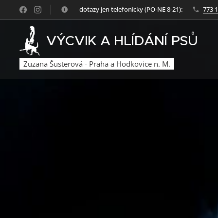
🙏dotazy jen telefonicky (PO-NE 8-21):
773 
VÝCVIK A HLÍDÁNÍ PSŮ
Zuzana Šusterová - Praha a Hodkovice n. M.