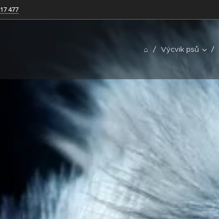
117 477
⌂
Výcvik psů